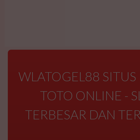
WLATOGEL88 SITUS 
TOTO ONLINE - S
TERBESAR DAN TER