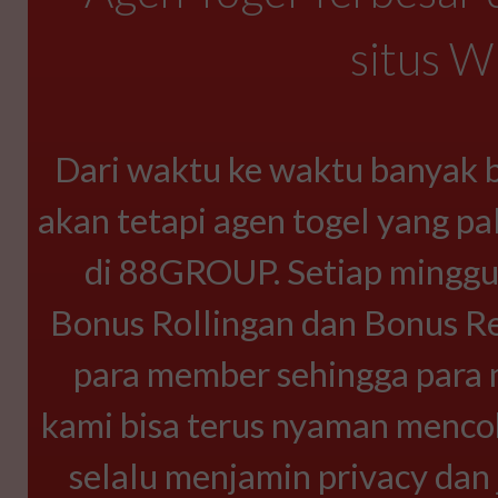
situs 
Dari waktu ke waktu banyak b
akan tetapi agen togel yang pa
di 88GROUP. Setiap mingg
Bonus Rollingan dan Bonus Re
para member sehingga para m
kami bisa terus nyaman men
selalu menjamin privacy da